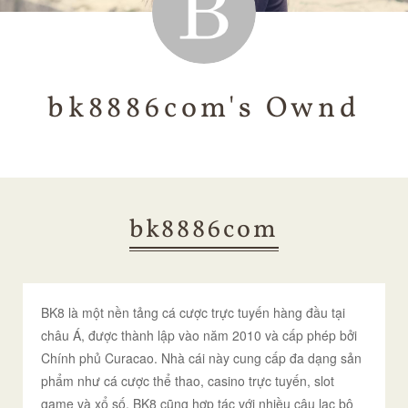
bk8886com's Ownd
bk8886com
BK8 là một nền tảng cá cược trực tuyến hàng đầu tại
châu Á, được thành lập vào năm 2010 và cấp phép bởi
Chính phủ Curacao. Nhà cái này cung cấp đa dạng sản
phẩm như cá cược thể thao, casino trực tuyến, slot
game và xổ số. BK8 cũng hợp tác với nhiều câu lạc bộ